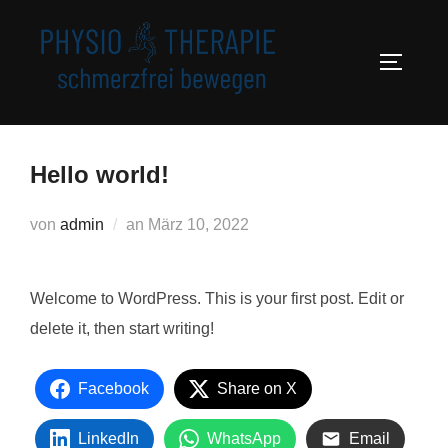
Zum
Inhalt
SEITEN
springen
Hello world!
Veröffentlicht
von
admin
an
März 10, 2022
am
Welcome to WordPress. This is your first post. Edit or
delete it, then start writing!
Facebook
Share on X
LinkedIn
WhatsApp
Email